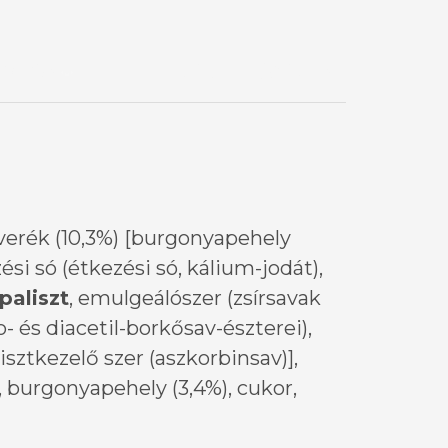
ÁCIÓK
ELÉRHETŐSÉGEK
verék (10,3%) [burgonyapehely
ési só (étkezési só, kálium-jodát),
paliszt
, emulgeálószer (zsírsavak
 és diacetil-borkősav-észterei),
lisztkezelő szer (aszkorbinsav)],
), burgonyapehely (3,4%), cukor,