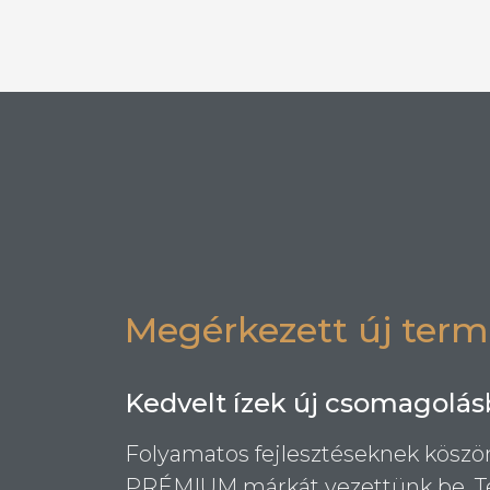
elősütött, gyorsfagyasz
Megérkezett új ter
Kedvelt ízek új csomagolá
Folyamatos fejlesztéseknek köszö
PRÉMIUM márkát vezettünk be. Te