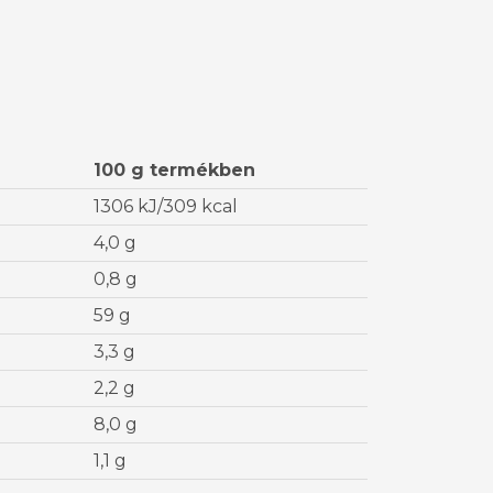
100 g termékben
1306 kJ/309 kcal
4,0 g
0,8 g
59 g
3,3 g
2,2 g
8,0 g
1,1 g