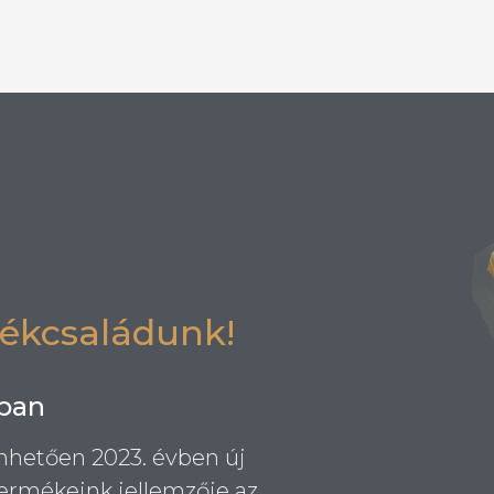
tott
mékcsaládunk!
sban
nhetően 2023. évben új
rmékeink jellemzője az