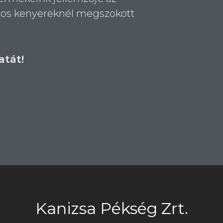
yos kenyereknél megszokott
tát!
Kanizsa Pékség Zrt.