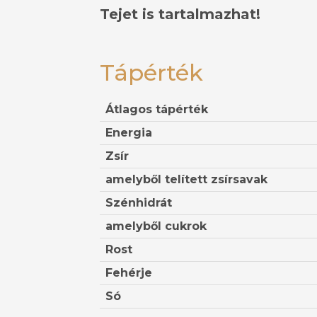
Tejet is tartalmazhat!
Tápérték
Átlagos tápérték
Energia
Zsír
amelyből telített zsírsavak
Szénhidrát
amelyből cukrok
Rost
Fehérje
Só
ngli