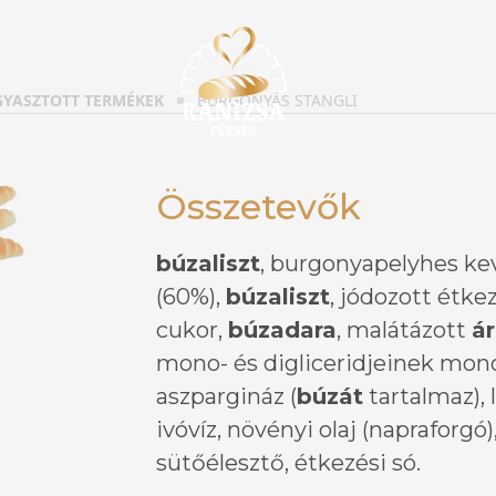
HATÓ?
INFORM
GYASZTOTT TERMÉKEK
BURGONYÁS STANGLI
Összetevők
búzaliszt
, burgonyapelyhes ke
(60%),
búzaliszt
, jódozott étkez
cukor,
búzadara
, malátázott
ár
mono- és digliceridjeinek mono-
aszpargináz (
búzát
tartalmaz), 
ivóvíz, növényi olaj (napraforgó
sütőélesztő, étkezési só.