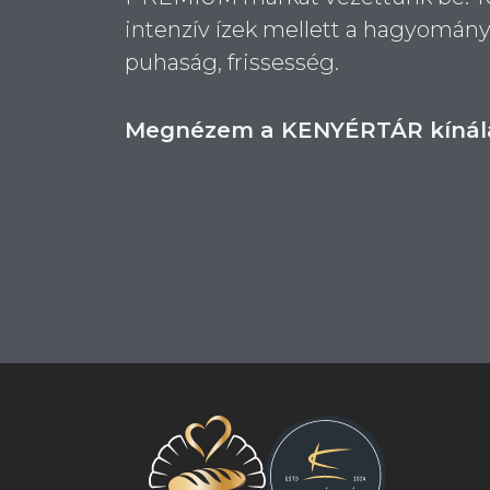
intenzív ízek mellett a hagyomán
puhaság, frissesség.
Megnézem a KENYÉRTÁR kínála